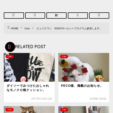
HOME
Cats
ピュリナワン 30DAYSヘルシープログラム参加します。
RELATED POST
Cats
Cats
ダイソーでみつけたおしゃれ
PECO様、掲載のお知らせ。
なモノクロ猫クッション。
2017年12月22日
2018年1月4日
Cats
Cats